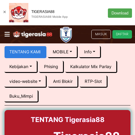
×
TIGERASIA88
Download
TIGERASIA88 Mobile App
MASUK
DAFTAR
TENTANG KAMI
MOBILE
Info
Kebijakan
Phising
Kalkulator Mix Parlay
video-website
Anti Blokir
RTP-Slot
Buku_Mimpi
TENTANG Tigerasia88