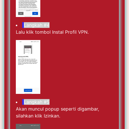
Langkah #4
Lalu klik tombol Instal Profil VPN.
Langkah #5
Akan muncul popup seperti digambar,
silahkan klik Izinkan.