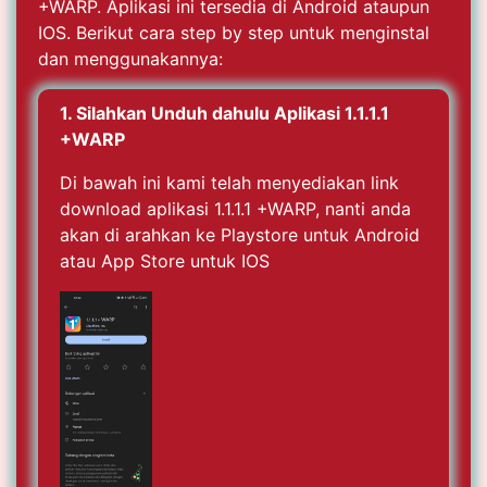
+WARP. Aplikasi ini tersedia di Android ataupun
IOS. Berikut cara step by step untuk menginstal
dan menggunakannya:
1. Silahkan Unduh dahulu Aplikasi 1.1.1.1
+WARP
Di bawah ini kami telah menyediakan link
download aplikasi 1.1.1.1 +WARP, nanti anda
akan di arahkan ke Playstore untuk Android
atau App Store untuk IOS