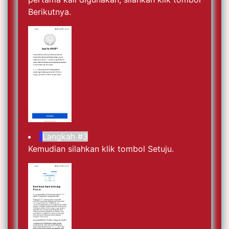
Berikutnya.
Langkah #3
Kemudian silahkan klik tombol Setuju.