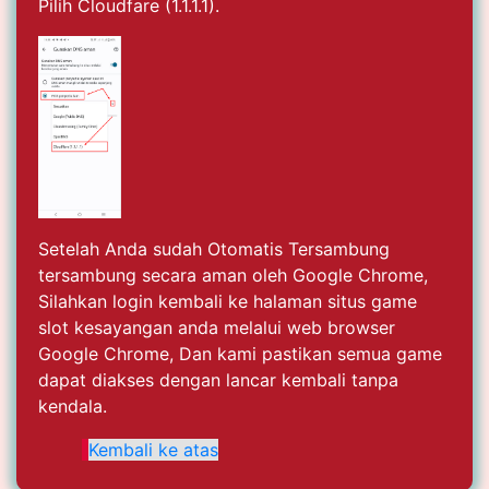
Pilih Cloudfare (1.1.1.1).
Setelah Anda sudah Otomatis Tersambung
tersambung secara aman oleh Google Chrome,
Silahkan login kembali ke halaman situs game
slot kesayangan anda melalui web browser
Google Chrome, Dan kami pastikan semua game
dapat diakses dengan lancar kembali tanpa
kendala.
Kembali ke atas