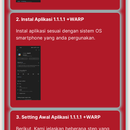
2. Instal Aplikasi 1.1.1.1 +WARP
Instal aplikasi sesuai dengan sistem OS
smartphone yang anda pergunakan.
3. Setting Awal Aplikasi 1.1.1.1 +WARP
Berikut, Kami jelaskan beberapa step yang