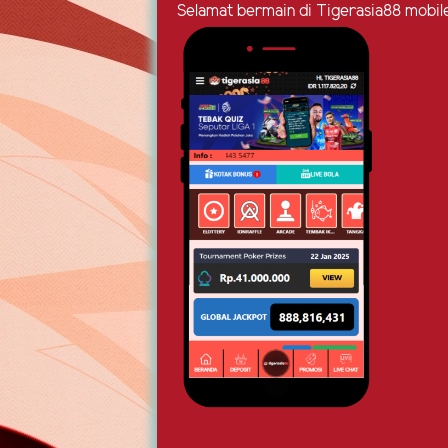
Selamat bermain di Tigerasia88 mobile