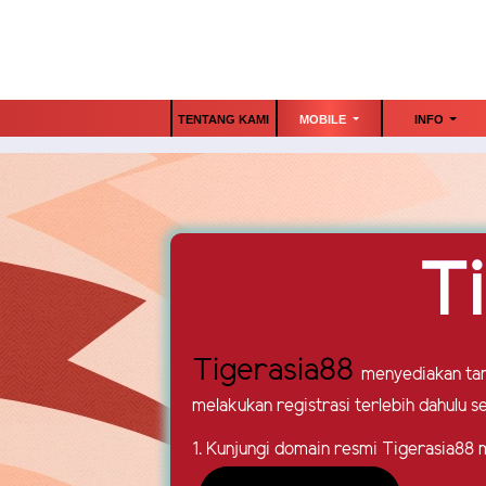
TENTANG KAMI
MOBILE
INFO
T
Tigerasia88
menyediakan tam
melakukan registrasi terlebih dahulu 
1. Kunjungi domain resmi Tigerasia88 