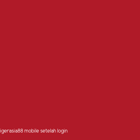
gerasia88 mobile setelah login