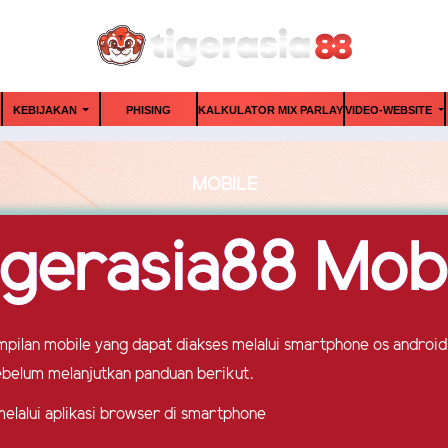
KEBIJAKAN
PHISING
KALKULATOR MIX PARLAY
VIDEO-WEBSITE
MOBILE
igerasia88 Mobi
pilan mobile yang dapat diakses melalui smartphone os android 
sebelum melanjutkan panduan berikut.
melalui aplikasi browser di smartphone