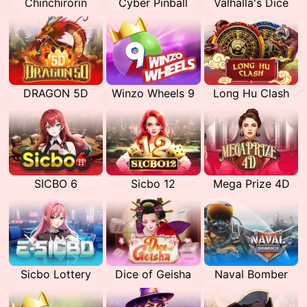
Chinchirorin
Cyber Pinball
Valhalla's Dice
DRAGON 5D
Winzo Wheels 9
Long Hu Clash
SICBO 6
Sicbo 12
Mega Prize 4D
Sicbo Lottery
Dice of Geisha
Naval Bomber