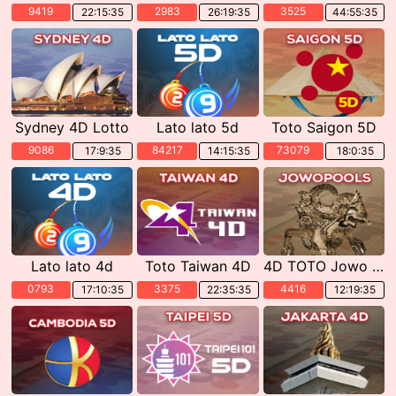
9419
2983
3525
22:15:34
26:19:34
44:55:34
Sydney 4D Lotto
Lato lato 5d
Toto Saigon 5D
9086
84217
73079
17:9:34
14:15:34
18:0:34
Lato lato 4d
Toto Taiwan 4D
4D TOTO Jowo POOLS
0793
3375
4416
17:10:34
22:35:34
12:19:34