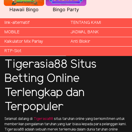
Hawaii Bingo
Bingo Party
link-alternatif
TENTANG KAMI
MOBILE
JADWAL BANK
Kalkulator Mix Parlay
Anti Blokir
RTP-Slot
Tigerasia88 Situs
Betting Online
Terlengkap dan
Terpopuler
Selamat datang di
Tigerasia88
situs taruhan online yang berkomitmen untuk
memberikan pengalaman taruhan yang luar biasa kepada para pelanggan kami.
Tigerasia88 adalah sebuah merek terkemuka dalam dunia taruhan online