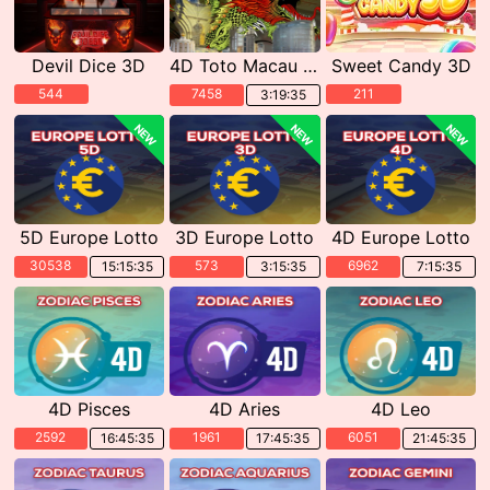
Devil Dice 3D
4D Toto Macau Pools
Sweet Candy 3D
544
7458
211
3:19:34
NEW
NEW
NEW
5D Europe Lotto
3D Europe Lotto
4D Europe Lotto
30538
573
6962
15:15:34
3:15:34
7:15:34
4D Pisces
4D Aries
4D Leo
2592
1961
6051
16:45:34
17:45:34
21:45:34