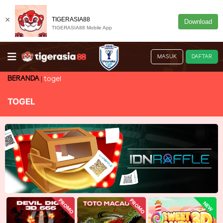
×
TIGERASIA88
Download
TIGERASIA88 Mobile App
MASUK
DAFTAR
BERANDA
togel
TOGEL
PROMO
PROMO
NEW